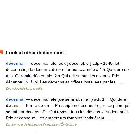
Look at other dictionaries:
décennal
— décennal, ale, aux [ desenal, o ] adj. • 1540; lat.
decennalis, de decem « dix » et annus « année » 1 ♦ Qui dure dix
ans. Garantie décennale. 2 ♦ Qui a lieu tous les dix ans. Prix
décennal. N. f. pl. Les décennales : fêtes instituées par les… …
Encyclopédie Universelle
décennal
— décennal, ale (dé sè nnal, nna l ) adj. 1° Qui dure
dix ans. Terme de droit. Prescription décennale, prescription qui
se fait par dix ans. 2° Qui revient tous les dix ans. Jeu décennal.
Prix décennaux. Les empereurs romains instituèrent… …
Dictionnaire de la Langue Française d'Émile Littré