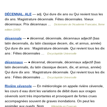
DÉCENNAL, ALE
— adj. Qui dure dix ans ou Qui revient tous les
dix ans. Magistrature décennale. Fêtes décennales. Voeux
décennaux. Prix décennaux …
Dictionnaire de l'Academie Francaise, 8eme
edition (1935)
décennale
— ● décennal, décennale, décennaux adjectif (bas
latin decennalis, du latin classique decem, dix, et annus, année)
Qui dure dix ans : Magistrature décennale. Qui revient tous les dix
ans : Fêtes décennales …
Encyclopédie Universelle
décennaux
— ● décennal, décennale, décennaux adjectif (bas
latin decennalis, du latin classique decem, dix, et annus, année)
Qui dure dix ans : Magistrature décennale. Qui revient tous les dix
ans : Fêtes décennales …
Encyclopédie Universelle
Rivière cévenole
— En météorologie on appele rivière cévenole,
les cours d eau dont les variations de débit dues aux orages
cévenols sont très importantes et provoquent de fortes crues
accompagnées souvent de graves inondations. On peut les
assimiler aux oueds. Nom …
Wikipédia en Français