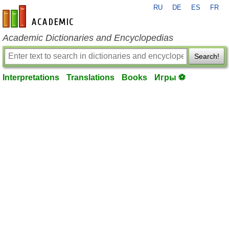
RU
DE
ES
FR
en-academic.com
Academic Dictionaries and Encyclopedias
Search!
Interpretations
Translations
Books
Игры ⚽