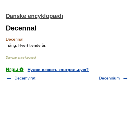
Danske encyklopædi
Decennal
Decennal
Tiårig. Hvert tiende år.
Danske encyklopædi
.
Игры ⚽
Нужно решить контрольную?
Decemvirat
Decennium