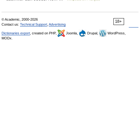
© Academic, 2000-2026
18+
Contact us:
Technical Support
,
Advertising
Dictionaries export
, created on PHP,
Joomla,
Drupal,
WordPress,
MODx.