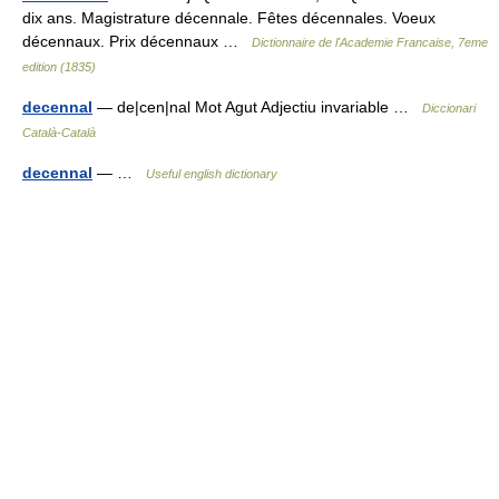
dix ans. Magistrature décennale. Fêtes décennales. Voeux
décennaux. Prix décennaux …
Dictionnaire de l'Academie Francaise, 7eme
edition (1835)
decennal
— de|cen|nal Mot Agut Adjectiu invariable …
Diccionari
Català-Català
decennal
— …
Useful english dictionary